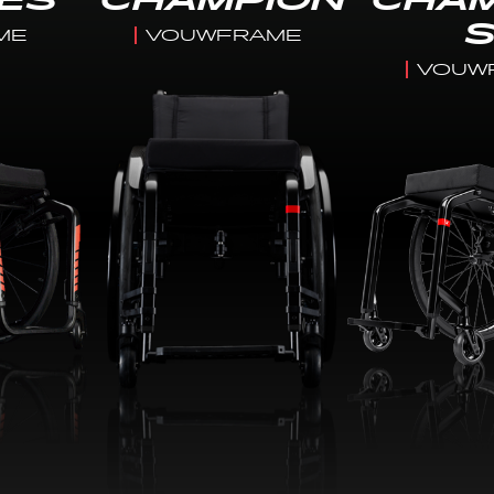
IES
CHAMPION
CHA
ME
VOUWFRAME
VOUW