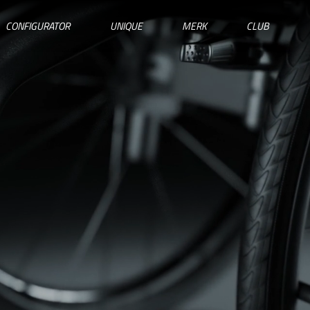
CONFIGURATOR
UNIQUE
MERK
CLUB
SELECTEER JE LAND
IRELAND
ITALY
NEDERLAND
NORWAY
PORTUGAL