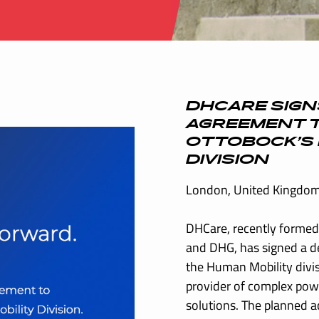
DHCARE SIGNS
AGREEMENT T
OTTOBOCK’S 
DIVISION
London, United Kingdom
DHCare, recently formed 
and DHG, has signed a de
the Human Mobility divis
provider of complex powe
solutions. The planned a