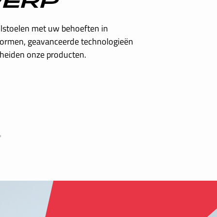
egin zijn precisie en kwaliteit toegepast
oductie van onze rolstoelen. Al onze
pen om een ​​echt verschil te maken