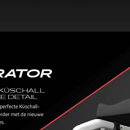
RATOR
 KÜSCHALL
E DETAIL
perfecte Küschall-
verder met de nieuwe
s.