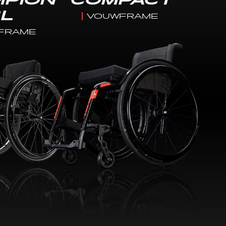
MPION
COMPACT
SL
VOUWFRAME
FRAME