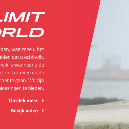
IMIT
ORLD
ieden, waarmee u het
eiden dat u echt wilt.
reik is wanneer u de
het vertrouwen en de
moet te gaan. We zijn
lossingen te bieden.
Ontdek meer
Bekijk video