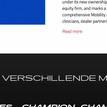
under its new ownership 
equity firm, and marks a 
comprehensive Mobility p
clinicians, dealer partn
Read more
E VERSCHILLENDE