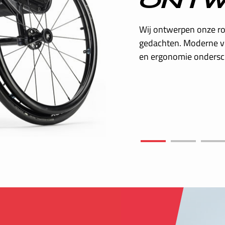
Vanaf het allereerste b
op het design en de pr
rolstoelen zijn ontwor
voor u, de gebruiker.