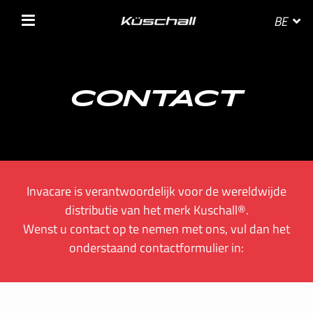
BE
SELECTEER JE LAND
CONTACT
BELGIE
Invacare is verantwoordelijk voor de wereldwijde
BELGIQUE
distributie van het merk Kuschall®.
Wenst u contact op te nemen met ons, vul dan het
DANMARK
onderstaand contactformulier in:
DEUTSCHLAND
FRANCE