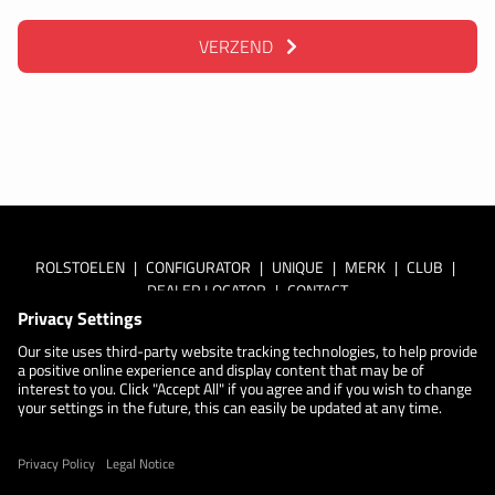
VERZEND
ROLSTOELEN
|
CONFIGURATOR
|
UNIQUE
|
MERK
|
CLUB
|
DEALER LOCATOR
|
CONTACT
Lees meer over het
privacybeleid van Küschall
Privacy-