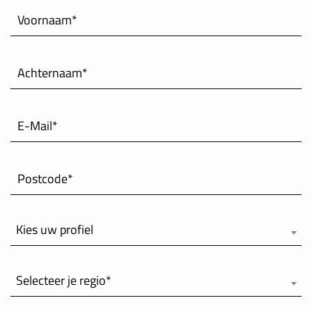
Voornaam*
INTERNATIONAL
IRELAND
Achternaam*
ITALY
E-Mail*
NEDERLAND
NORWAY
Postcode*
PORTUGAL
Kies uw profiel
SCHWEIZ
Selecteer je regio*
SPAIN