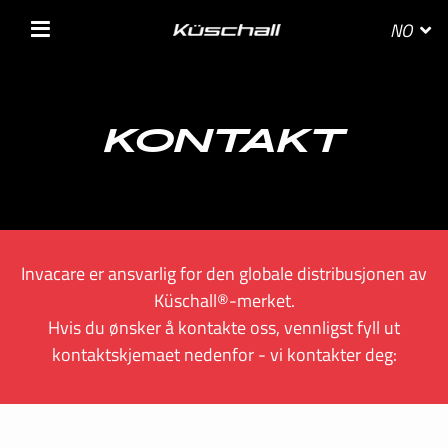
NO
VELG DITT LAND
KONTAKT
BELGIE
Invacare er ansvarlig for den globale distribusjonen av
BELGIQUE
Küschall®-merket.
Hvis du ønsker å kontakte oss, vennligst fyll ut
DANMARK
kontaktskjemaet nedenfor - vi kontakter deg:
DEUTSCHLAND
FRANCE