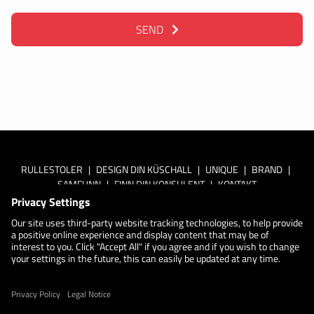
SEND
RULLESTOLER
|
DESIGN DIN KÜSCHALL
|
UNIQUE
|
BRAND
|
SAMFUNN
|
FINN DIN KONSULENT
|
KONTAKT
Les mer om
Küschalls datapolitikk
Personverninnstillinger