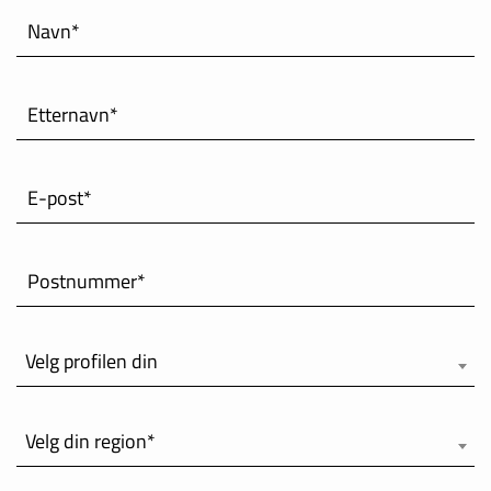
Navn*
INTERNATIONAL
IRELAND
Etternavn*
ITALY
E-post*
NEDERLAND
NORWAY
Postnummer*
PORTUGAL
Velg profilen din
SCHWEIZ
Velg din region*
SPAIN