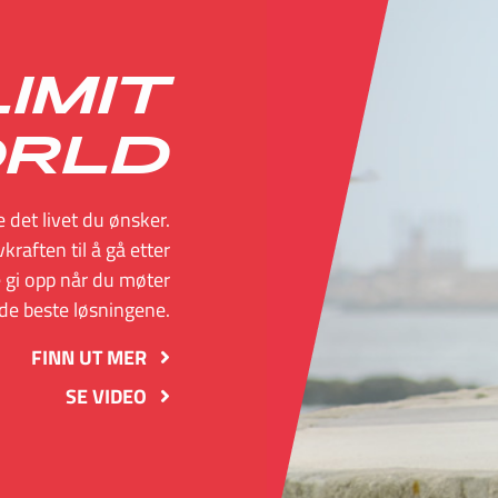
IMIT
ORLD
e det livet du ønsker.
vkraften til å gå etter
ke gi opp når du møter
 de beste løsningene.
FINN UT MER
SE VIDEO