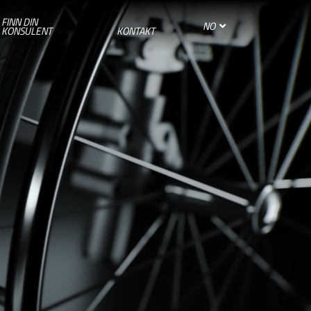
FINN DIN
NO
KONSULENT
KONTAKT
SPAIN
SUISSE
SVIZZERA
SWEDEN
UNITED KINGDOM