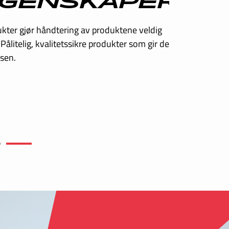
GN
e våre ut fra dine behov. Våre
er seg fra andre innen moderne design,
 ergonomi.