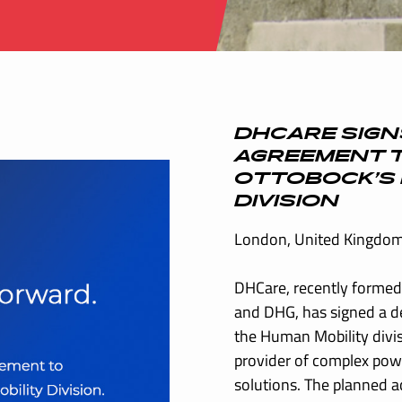
DHCARE SIGNS
AGREEMENT T
OTTOBOCK’S 
DIVISION
London, United Kingdom
DHCare, recently formed 
and DHG, has signed a de
the Human Mobility divis
provider of complex powe
solutions. The planned a