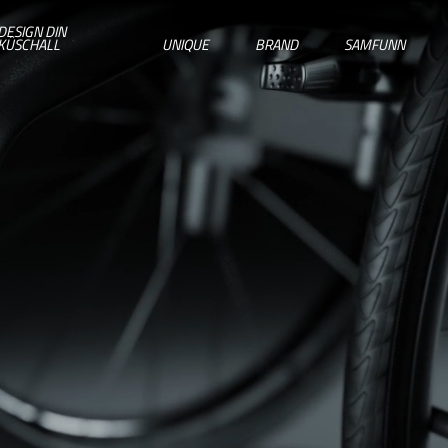
DESIGN DIN
KÜSCHALL
UNIQUE
BRAND
SAMFUNN
VELG DITT LAND
IRELAND
ITALY
NEDERLAND
NORWAY
PORTUGAL