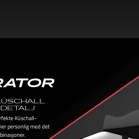
RATOR
 KÜSCHALL
 DETALJ
fekte Küschall-
mer personlig med det
binasjoner.