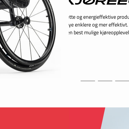
DESI
Vi designer rullestolen
produkter differensier
avansert teknologi og