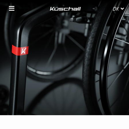
DK
VÆLG LAND
BELGIE
BELGIQUE
DANMARK
DEUTSCHLAND
FRANCE