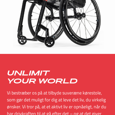
SUISSE
SVIZZERA
SWEDEN
UNITED KINGDOM
UNLIMIT
YOUR WORLD
Vi bestræber os på at tilbyde suveræne kørestole,
som gør det muligt for dig at leve det liv, du virkelig
ønsker. Vi tror på, at et aktivt liv er opnåeligt, når du
har drivkraften til at gå efter det – og at det giver