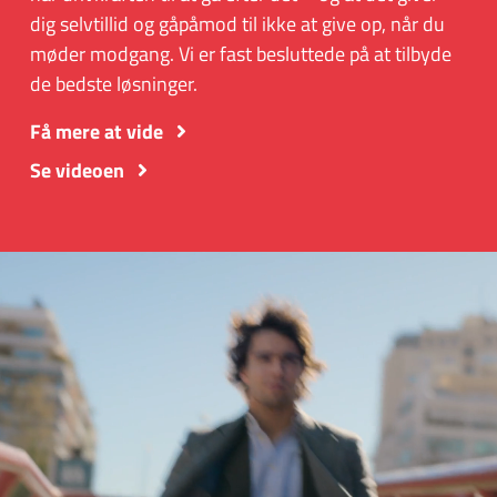
dig selvtillid og gåpåmod til ikke at give op, når du
møder modgang. Vi er fast besluttede på at tilbyde
de bedste løsninger.
Få mere at vide
Se videoen