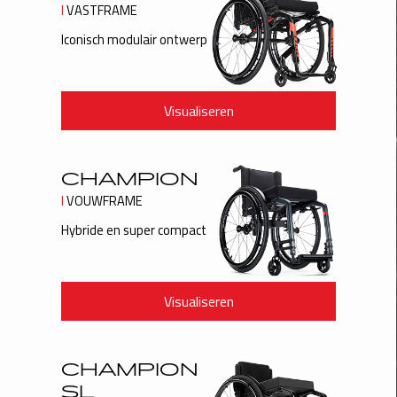
INTERNATIONAL
IRELAND
ITALY
NEDERLAND
NORWAY
PORTUGAL
SCHWEIZ
SPAIN