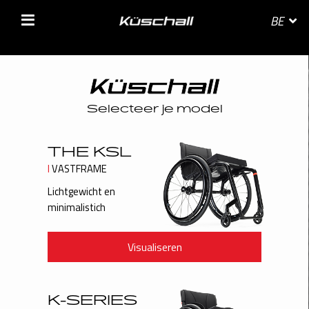
BE
SELECTEER JE LAND
BELGIE
BELGIQUE
DANMARK
DEUTSCHLAND
FRANCE