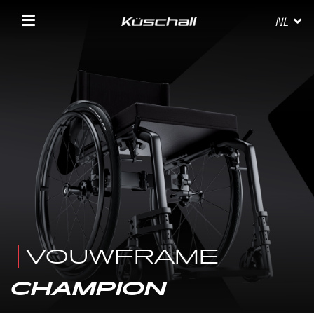
NL
SELECTEER JE LAND
BELGIE
BELGIQUE
DANMARK
VOUWFRAME
DEUTSCHLAND
CHAMPION
FRANCE