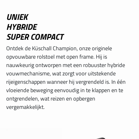
UNIEK
INTERNATIONAL
HYBRIDE
IRELAND
SUPER COMPACT
ITALY
Ontdek de Küschall Champion, onze originele
opvouwbare rolstoel met open frame. Hij is
NEDERLAND
nauwkeurig ontworpen met een robuuster hybride
vouwmechanisme, wat zorgt voor uitstekende
NORWAY
rijeigenschappen wanneer hij vergrendeld is. In één
vloeiende beweging eenvoudig in te klappen en te
PORTUGAL
ontgrendelen, wat reizen en opbergen
vergemakkelijkt.
SCHWEIZ
SPAIN