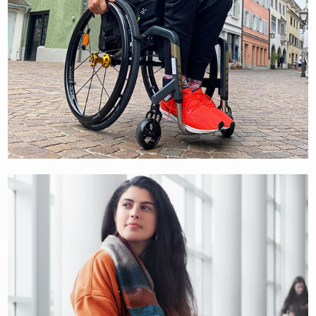
SUISSE
SVIZZERA
SWEDEN
UNITED KINGDOM
SEBASTIAN STABLER
BODYBUILDER & WAKEBOARDER