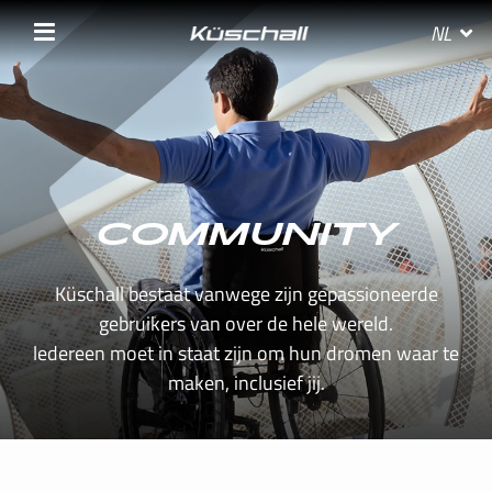
NL
SELECTEER JE LAND
COMMUNITY
BELGIE
Küschall bestaat vanwege zijn gepassioneerde
BELGIQUE
gebruikers van over de hele wereld.
ledereen moet in staat zijn om hun dromen waar te
DANMARK
maken, inclusief jij.
DEUTSCHLAND
FRANCE