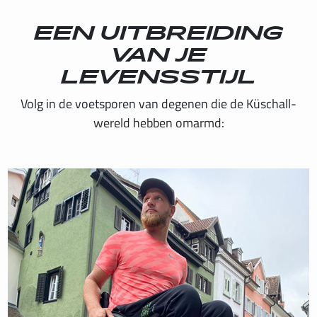
EEN UITBREIDING
INTERNATIONAL
VAN JE
IRELAND
LEVENSSTIJL
Volg in de voetsporen van degenen die de Küschall-
ITALY
wereld hebben omarmd:
NEDERLAND
NORWAY
PORTUGAL
SCHWEIZ
SPAIN