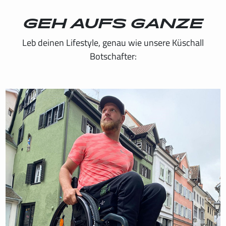
GEH AUFS GANZE
INTERNATIONAL
Leb deinen Lifestyle, genau wie unsere Küschall
IRELAND
Botschafter:
ITALY
NEDERLAND
NORWAY
PORTUGAL
SCHWEIZ
SPAIN