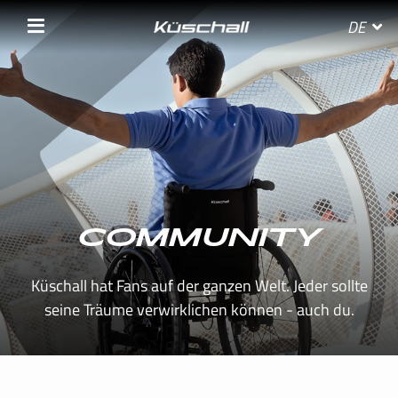
DE
WÄHLE DEIN LAND
BELGIE
COMMUNITY
BELGIQUE
Küschall hat Fans auf der ganzen Welt. Jeder sollte
DANMARK
seine Träume verwirklichen können - auch du.
DEUTSCHLAND
FRANCE