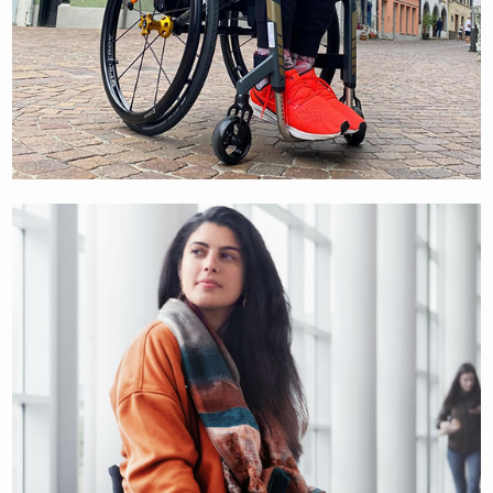
SUISSE
SVIZZERA
SWEDEN
UNITED KINGDOM
SEBASTIAN STABLER
BODYBUILDER & WAKEBOARDER