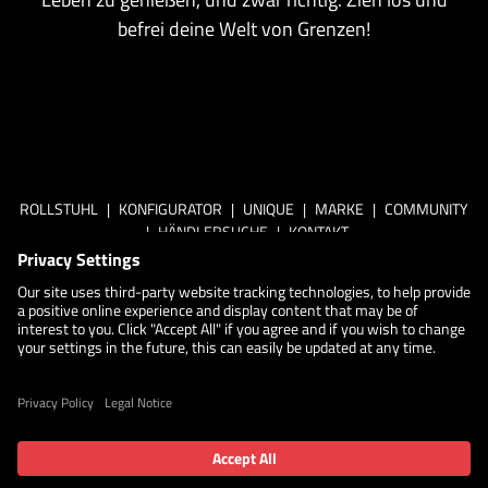
befrei deine Welt von Grenzen!
ROLLSTUHL
|
KONFIGURATOR
|
UNIQUE
|
MARKE
|
COMMUNITY
|
HÄNDLERSUCHE
|
KONTAKT
Küschall
Datenschutzrichtlinien
Datenschutz-Einstellungen
Cookie policy
Erklärung zur Barrierefreiheit
Disclaimer
©2026 Küschall. Alle Rechte vorbehalten.