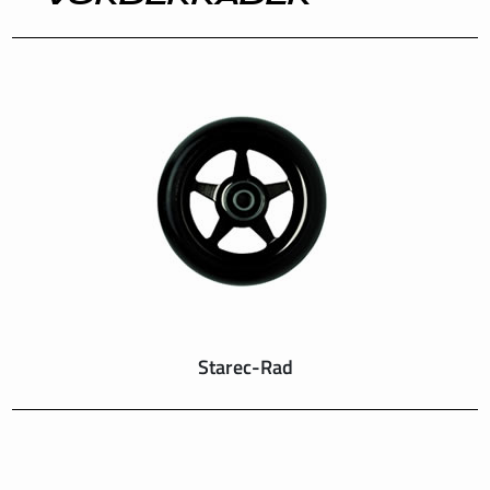
INTERNATIONAL
IRELAND
ITALY
NEDERLAND
NORWAY
PORTUGAL
Starec-Rad
SCHWEIZ
SPAIN