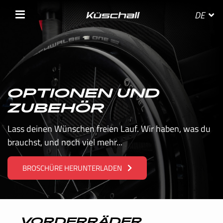
DE
WÄHLE DEIN LAND
OPTIONEN UND
ZUBEHÖR
BELGIE
Lass deinen Wünschen freien Lauf. Wir haben, was du
brauchst, und noch viel mehr...
BELGIQUE
BROSCHÜRE HERUNTERLADEN
DANMARK
DEUTSCHLAND
FRANCE
VORDERRÄDER