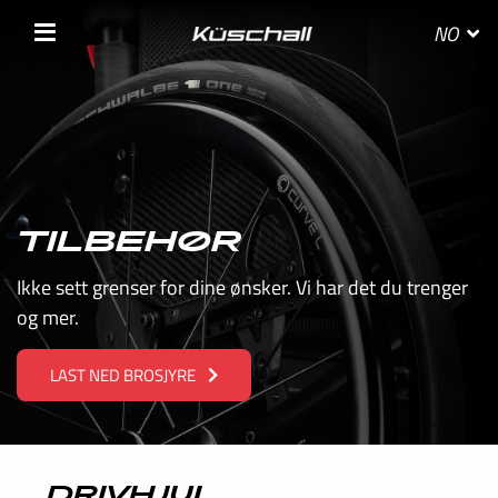
NO
VELG DITT LAND
TILBEHØR
BELGIE
Ikke sett grenser for dine ønsker. Vi har det du trenger
og mer.
BELGIQUE
LAST NED BROSJYRE
DANMARK
DEUTSCHLAND
FRANCE
DRIVHJUL