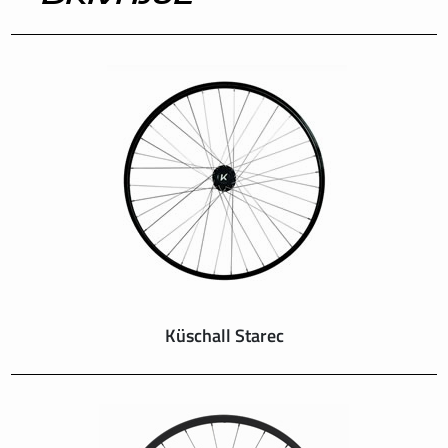
INTERNATIONAL
IRELAND
ITALY
NEDERLAND
NORWAY
PORTUGAL
Küschall Starec
SCHWEIZ
SPAIN