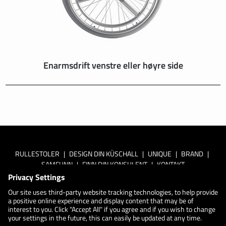
Enarmsdrift venstre eller høyre side
RULLESTOLER
|
DESIGN DIN KÜSCHALL
|
UNIQUE
|
BRAND
|
SAMFUNN
|
FINN DIN KONSULENT
|
KONTAKT