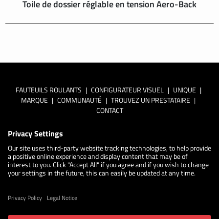
Toile de dossier réglable en tension Aero-Back
FAUTEUILS ROULANTS
|
CONFIGURATEUR VISUEL
|
UNIQUE
|
MARQUE
|
COMMUNAUTÉ
|
TROUVEZ UN PRESTATAIRE
|
CONTACT
En savoir plus sur la
politique de confidentialité de Küschall
Paramètres de confidentialité
Cookie policy
Déclaration
d'accessibilité
Disclaimer