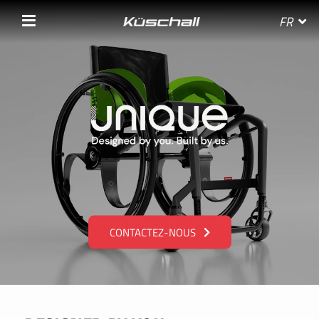
FR
SÉLECTIONNEZ VOTRE PAYS
BELGIE
BELGIQUE
CONTACTEZ-NOUS
DANMARK
DEUTSCHLAND
FRANCE