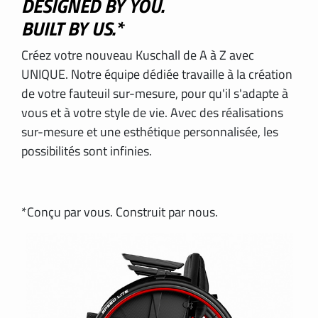
DESIGNED BY YOU.
BUILT BY US.*
INTERNATIONAL
Créez votre nouveau Kuschall de A à Z avec
IRELAND
UNIQUE. Notre équipe dédiée travaille à la création
de votre fauteuil sur-mesure, pour qu'il s'adapte à
ITALY
vous et à votre style de vie. Avec des réalisations
sur-mesure et une esthétique personnalisée, les
NEDERLAND
possibilités sont infinies.
NORWAY
*Conçu par vous. Construit par nous.
PORTUGAL
SCHWEIZ
SPAIN