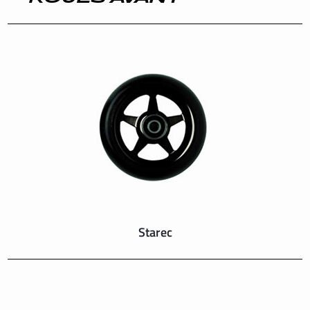
INTERNATIONAL
IRELAND
ITALY
NEDERLAND
NORWAY
PORTUGAL
Starec
SCHWEIZ
SPAIN