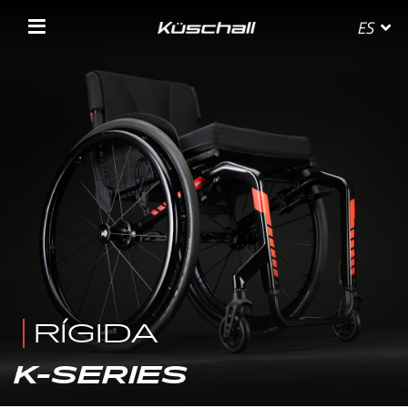
ES
SELECIONA TU PAÍS
BELGIE
BELGIQUE
DANMARK
RÍGIDA
DEUTSCHLAND
K-SERIES
FRANCE