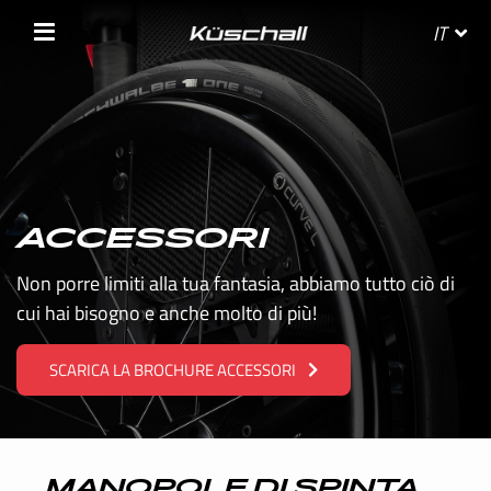
IT
SELEZIONA IL TUO PAESE
ACCESSORI
BELGIE
Non porre limiti alla tua fantasia, abbiamo tutto ciò di
cui hai bisogno e anche molto di più!
BELGIQUE
SCARICA LA BROCHURE ACCESSORI
DANMARK
DEUTSCHLAND
FRANCE
MANOPOLE DI SPINTA