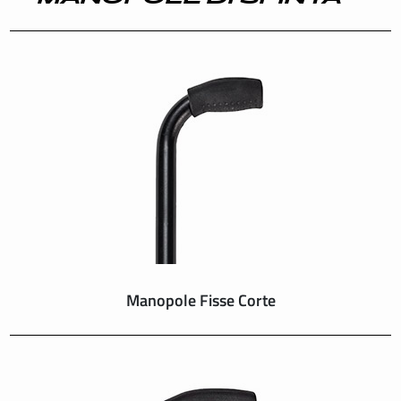
INTERNATIONAL
IRELAND
ITALY
NEDERLAND
NORWAY
PORTUGAL
Manopole Fisse Corte
SCHWEIZ
SPAIN