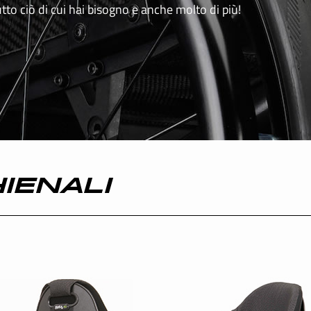
utto ciò di cui hai bisogno e anche molto di più!
SCHWEIZ
HIENALI