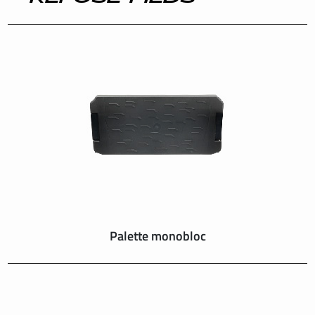
INTERNATIONAL
IRELAND
ITALY
NEDERLAND
NORWAY
PORTUGAL
Palette monobloc
SCHWEIZ
SPAIN