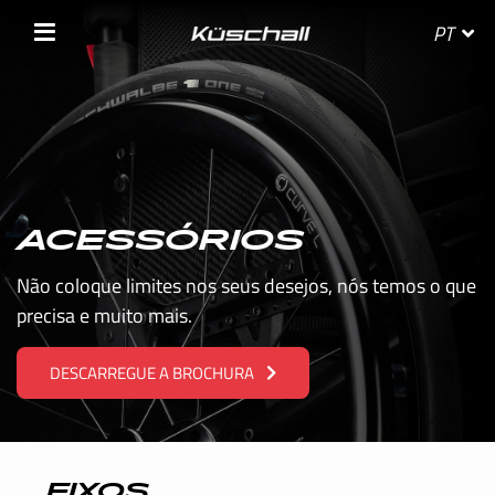
PT
SELECIONE O SEU PAÍS
ACESSÓRIOS
BELGIE
Não coloque limites nos seus desejos, nós temos o que
precisa e muito mais.
BELGIQUE
DESCARREGUE A BROCHURA
DANMARK
DEUTSCHLAND
FRANCE
EIXOS