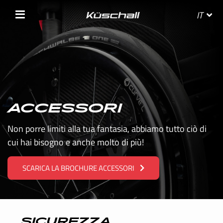
IT
SELEZIONA IL TUO PAESE
ACCESSORI
BELGIE
Non porre limiti alla tua fantasia, abbiamo tutto ciò di
cui hai bisogno e anche molto di più!
BELGIQUE
SCARICA LA BROCHURE ACCESSORI
DANMARK
DEUTSCHLAND
FRANCE
SICUREZZA