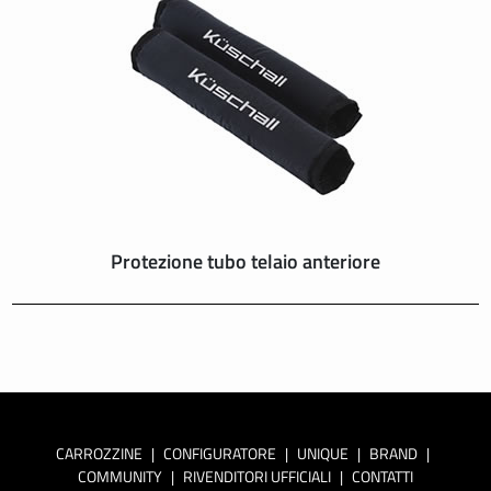
Protezione tubo telaio anteriore
CARROZZINE
|
CONFIGURATORE
|
UNIQUE
|
BRAND
|
COMMUNITY
|
RIVENDITORI UFFICIALI
|
CONTATTI