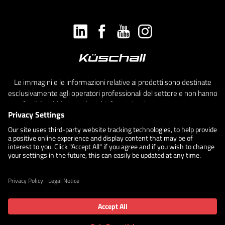
Le immagini e le informazioni relative ai prodotti sono destinate
esclusivamente agli operatori professionali del settore e non hanno
finalità pubblicitarie, bensì informative. In ottemperanza a:
Regolamento UE 2017/745, art. 7; D. Lgs. n. 137/2022, art. 26; D.
Lgs. n. 219/2006, art. 118 commi da 8 a 13; D.P.R. n. 392/1998, art.
9; Decreto del Ministero della Salute del 26.1.2023; linee guida del
Ministero della Salute del 2.4.2025. Per maggiori informazioni clicca
qui
.
Leggi di più sulla
Privacy Policy di Küschall
Personalizza Privacy
Cookie policy
Accessibilità
Politica Legale
©2026 Küschall. All rights reserved.