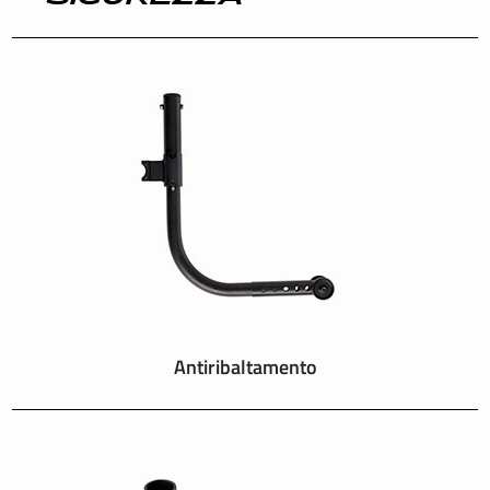
INTERNATIONAL
IRELAND
ITALY
NEDERLAND
NORWAY
PORTUGAL
Antiribaltamento
SCHWEIZ
SPAIN