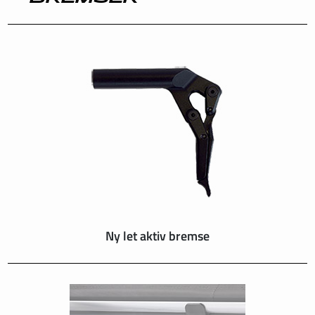
INTERNATIONAL
IRELAND
ITALY
NEDERLAND
NORWAY
PORTUGAL
Ny let aktiv bremse
SCHWEIZ
SPAIN