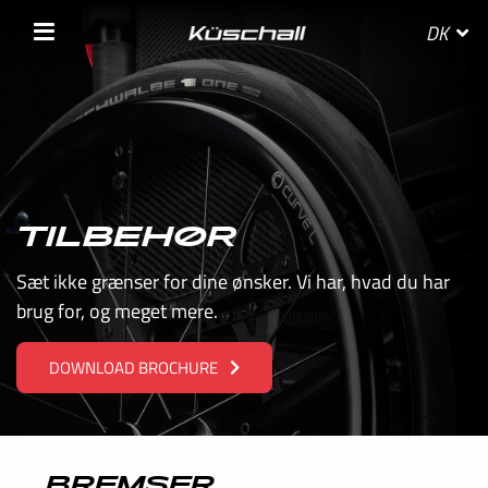
DK
VÆLG LAND
TILBEHØR
BELGIE
Sæt ikke grænser for dine ønsker. Vi har, hvad du har
brug for, og meget mere.
BELGIQUE
DOWNLOAD BROCHURE
DANMARK
DEUTSCHLAND
FRANCE
BREMSER