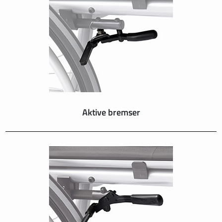
SUISSE
SVIZZERA
SWEDEN
UNITED KINGDOM
Aktive bremser