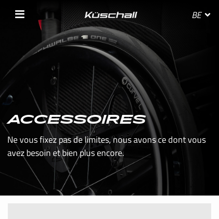
BE
SÉLECTIONNEZ VOTRE PAYS
BELGIE
ACCESSOIRES
Ne vous fixez pas de limites, nous avons ce dont vous
BELGIQUE
avez besoin et bien plus encore.
DANMARK
DEUTSCHLAND
FRANCE